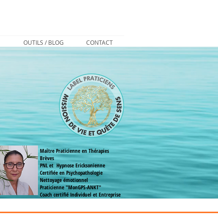
S
OUTILS / BLOG
CONTACT
Maître Praticienne en Thérapies
Brèves
PNL et Hypnose Ericksonienne
Certifiée en Psychopathologie
Nettoyage émotionnel
Praticienne "MonGPS-ANKT"
Coach
certifié
Individuel et Entreprise