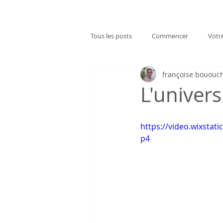
Tous les posts
Commencer
Votr
françoise bououc
L'univers
https://video.wixsta
p4