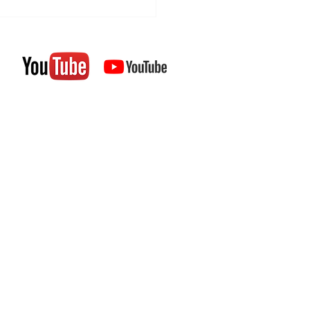
: la cas de Pamela
olds