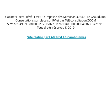
Conte philosophique : les 3
EMI 
portes
Reyn
Cabinet Libéral Révèl-Etre : 37 impasse des Mimosas 30240 - Le Grau du Roi
Consultations sur place sur RV et par Téléconsultation ZOOM
Siret : 81 49 59 888 000 29 / IBAN : FR 76 1348 5008 0004 0822 3721 910
Tous droits réservés © 2019​
Site réalisé par LAB'Prod FG Camboulives