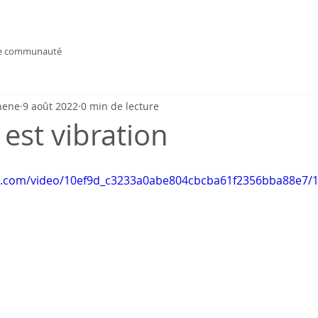
e communauté
hene
9 août 2022
0 min de lecture
 est vibration
tic.com/video/10ef9d_c3233a0abe804cbcba61f2356bba88e7/