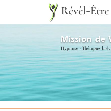
-
Révèl
Être
Mission de 
Hypnose - Thérapies brèv