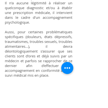
Il n'a aucune légitimité à réaliser un
quelconque diagnostic et/ou à établir
une prescription médicale, il intervient
dans le cadre d'un accompagnement
psychologique.
Aussi, pour certaines problématiques
spécifiques (douleurs, états dépressifs,
traumatismes, troubles sexuels, troubles
alimentaires...), il devra
déontologiquement s'assurer que ses
clients sont d'ores et déjà suivis par un
médecin et parfois se rapprocher de ce
dernier afin d'effectuer un
accompagnement en conformité avec le
suivi médical mis en place.
Les Insomnies
:
En tant que praticienne intéressée par le
comment, la démarche consiste à partir
à la recherche des cercles vicieux
(boucles de rétro-action) qui nourrissent,