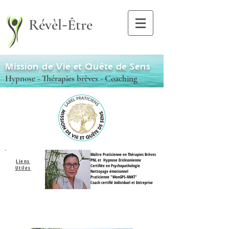
-
Révèl
Être
Mission de Vie et Quête de Sens
Hypnose - Thérapies brèves - Coaching
Maître Praticienne en Thérapies Brèves
PNL et Hypnose Ericksonienne
Liens
Certifiée en Psychopathologie
Utiles
Nettoyage émotionnel
Praticienne "MonGPS-ANKT"
Coach
certifié
Individuel et Entreprise