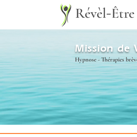
-
Révèl
Être
Mission de 
Hypnose - Thérapies brèv