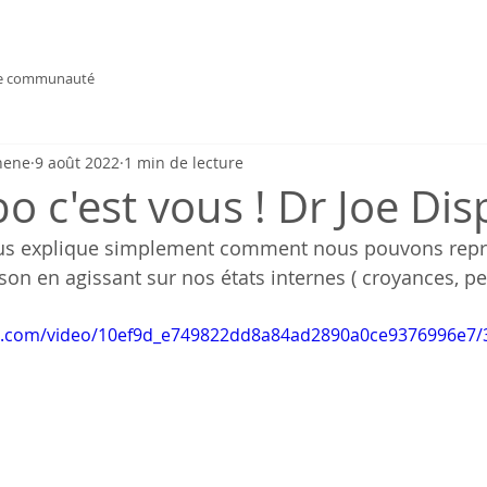
e communauté
hene
9 août 2022
1 min de lecture
o c'est vous ! Dr Joe Di
us explique simplement comment nous pouvons repr
son en agissant sur nos états internes ( croyances, pe
tic.com/video/10ef9d_e749822dd8a84ad2890a0ce9376996e7/