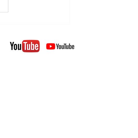
: la cas de Pamela
olds