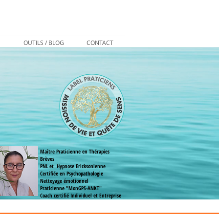
S
OUTILS / BLOG
CONTACT
Maître Praticienne en Thérapies
Brèves
PNL et Hypnose Ericksonienne
Certifiée en Psychopathologie
Nettoyage émotionnel
Praticienne "MonGPS-ANKT"
Coach
certifié
Individuel et Entreprise