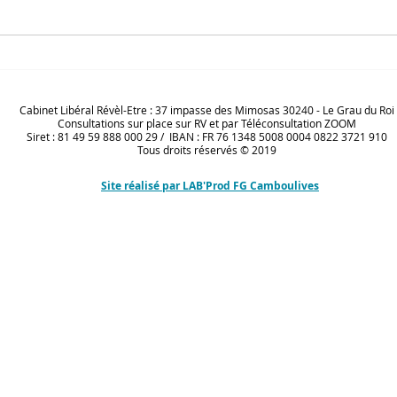
Conte philosophique : les 3
EMI 
portes
Reyn
Cabinet Libéral Révèl-Etre : 37 impasse des Mimosas 30240 - Le Grau du Roi
Consultations sur place sur RV et par Téléconsultation ZOOM
Siret : 81 49 59 888 000 29 / IBAN : FR 76 1348 5008 0004 0822 3721 910
Tous droits réservés © 2019​
Site réalisé par LAB'Prod FG Camboulives