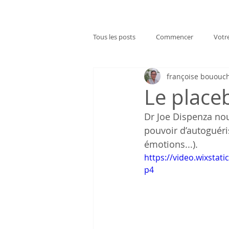
Tous les posts
Commencer
Votr
françoise bououc
Le placeb
Dr Joe Dispenza no
pouvoir d’autoguéri
émotions...).
https://video.wixsta
p4